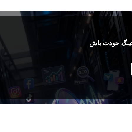
تینگ خودت باش