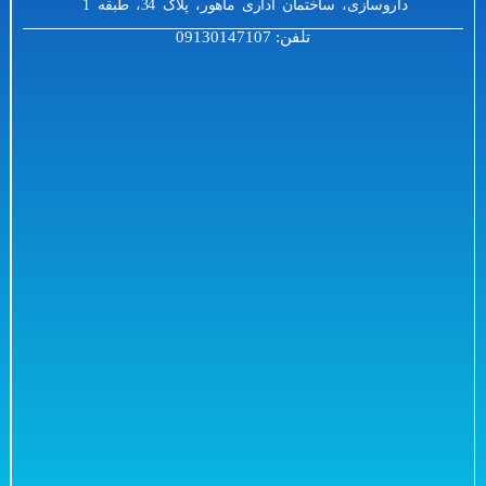
داروسازی، ساختمان اداری ماهور، پلاک 34، طبقه 1
تلفن: 09130147107